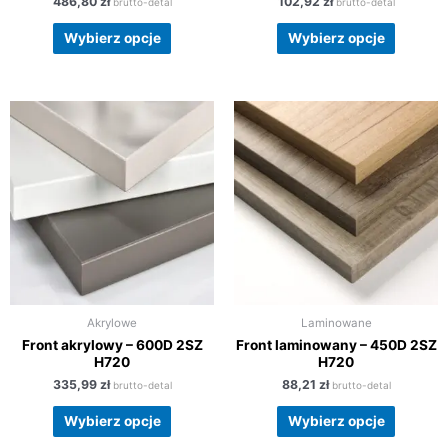
486,80
zł
102,92
zł
brutto-detal
brutto-detal
Wybierz opcje
Wybierz opcje
Akrylowe
Laminowane
Front akrylowy – 600D 2SZ
Front laminowany – 450D 2SZ
H720
H720
335,99
zł
88,21
zł
brutto-detal
brutto-detal
Wybierz opcje
Wybierz opcje