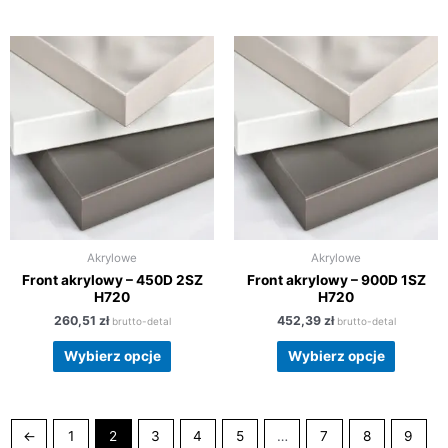
Akrylowe
Akrylowe
Front akrylowy – 450D 2SZ
Front akrylowy – 900D 1SZ
H720
H720
260,51
zł
452,39
zł
brutto-detal
brutto-detal
Wybierz opcje
Wybierz opcje
←
1
2
3
4
5
…
7
8
9