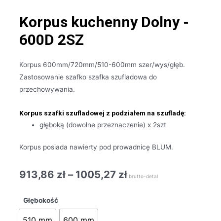
Korpus kuchenny Dolny -
600D 2SZ
Korpus 600mm/720mm/510-600mm szer/wys/głęb.
Zastosowanie szafko szafka szufladowa do
przechowywania.
Korpus szafki szufladowej z podziałem na szufladę:
głęboką (dowolne przeznaczenie) x 2szt
Korpus posiada nawierty pod prowadnicę BLUM.
913,86
zł
–
1005,27
zł
brutto-detal
Głębokość
510 mm
600 mm